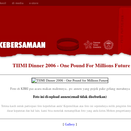
kecil
di media
e-store
TIIMI Dinner 2006 - One Pound For Millions Future
Foto di KBRI pas acara makan malemnya.. ps: anneu yang pojok pake gelang merahnya
Foto ini di-upload anneu(email tidak disebutkan)
Terima kasih untuk partisipasi foto kepedulian anda! Kepemilikan atas foto ini sepenuhnya milik pengirim fot
dasar kepatutan dan hal lain, kami bisa menolak menampilkan foto yang anda kirim.Mohon pengertianny
[
Gallery
]