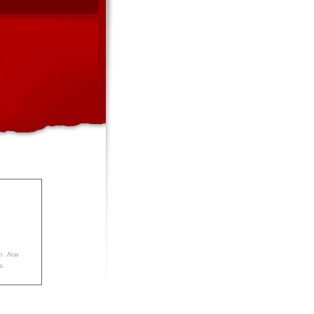
o. Atas
a.