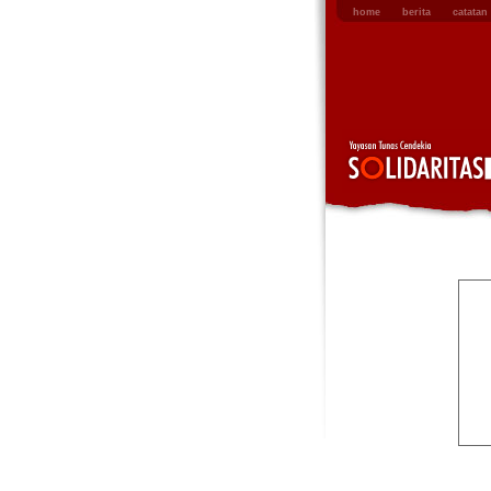
home
berita
catatan 