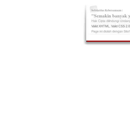
Solidaritas Kebersamaan :
"Semakin banyak y
Hak Cipta dilindungi Unda
Valid XHTML
,
Valid CSS 2.0
Page ini diolah dengan Slist