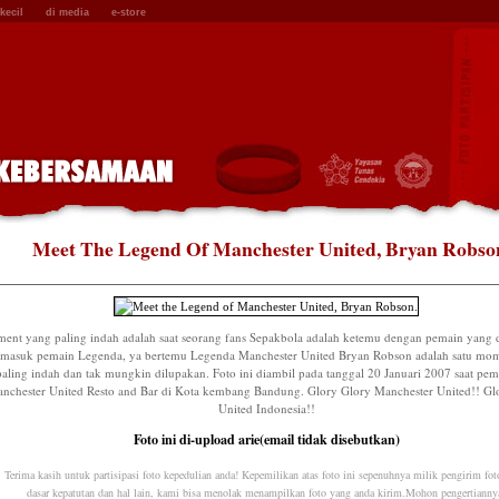
kecil
di media
e-store
Meet The Legend Of Manchester United, Bryan Robso
ent yang paling indah adalah saat seorang fans Sepakbola adalah ketemu dengan pemain yang d
rmasuk pemain Legenda, ya bertemu Legenda Manchester United Bryan Robson adalah satu mo
paling indah dan tak mungkin dilupakan. Foto ini diambil pada tanggal 20 Januari 2007 saat pe
nchester United Resto and Bar di Kota kembang Bandung. Glory Glory Manchester United!! Gl
United Indonesia!!
Foto ini di-upload arie(email tidak disebutkan)
Terima kasih untuk partisipasi foto kepedulian anda! Kepemilikan atas foto ini sepenuhnya milik pengirim fot
dasar kepatutan dan hal lain, kami bisa menolak menampilkan foto yang anda kirim.Mohon pengertianny