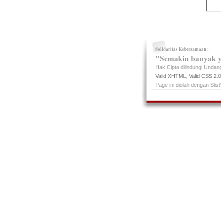
Solidaritas Kebersamaan :
"Semakin banyak y
Hak Cipta dilindungi Unda
Valid XHTML
,
Valid CSS 2.0
Page ini diolah dengan Slist