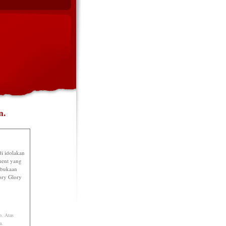
n.
i idolakan
ment yang
mbukaan
ory Glory
o. Atas
a.