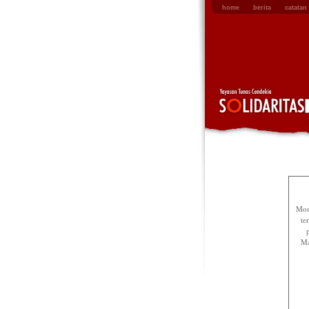
home
berita
catatan 
Mom
te
Ma