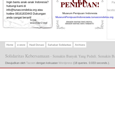
CEK
PENIPUAN!
Ingin bantu anak-anak Indonesia?
Pa
hubungi kami di
info@tunascendekia.org atau
faceb
Museum Penipuan Indonesia
hotline 08161833443 Dukungan
MuseumPenipuanIndoneswia.tunascendekia.org
anda sangat berarti!
Home
e-store
Hasil Donasi
Sahabat Solidaritas
Archives
Solidaritas Kebersamaan
- Semakin Banyak Yang Peduli. Semakin B
Diwujudkan oleh
Tacoen
dengan kekuatan
Wordpress
(18 queries. 0.033 seconds.).